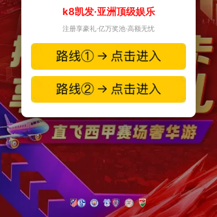
k8凯发·亚洲顶级娱乐
注册享豪礼·亿万奖池·高额无忧